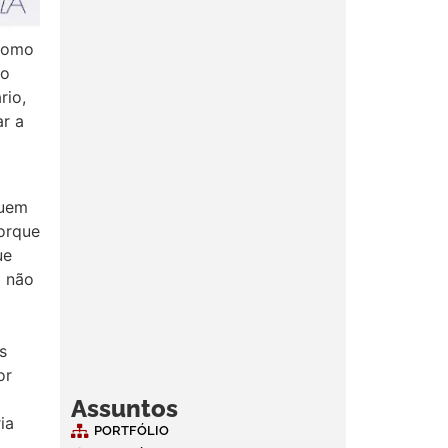
 como
ao
rio,
r a
quem
porque
ue
m não
s
or
Assuntos
ia
PORTFÓLIO