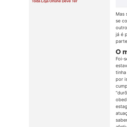
Toda Loja Online Deve Ter
Mas 
se c
outro
já é 
part
O 
Foi-
estav
tinha
por i
cump
“durõ
obedi
esta
atua
sabe
afeti