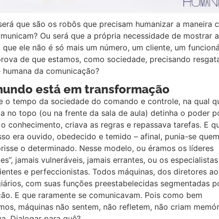
será que são os robôs que precisam humanizar a maneira
omunicam? Ou será que a própria necessidade de mostrar 
 que ele não é só mais um número, um cliente, um funcioná
prova de que estamos, como sociedade, precisando resgata
e humana da comunicação?
mundo está em transformação
se o tempo da sociedade do comando e controle, na qual 
a no topo (ou na frente da sala de aula) detinha o poder 
 o conhecimento, criava as regras e repassava tarefas. E q
sso era ouvido, obedecido e temido – afinal, punia-se que
risse o determinado. Nesse modelo, ou éramos os líderes
es”, jamais vulneráveis, jamais errantes, ou os especialistas
entes e perfeccionistas. Todos máquinas, dos diretores ao
giários, com suas funções preestabelecidas segmentadas p
ção. E que raramente se comunicavam. Pois como bem
mos, máquinas não sentem, não refletem, não criam memór
va. Dialogar para quê?