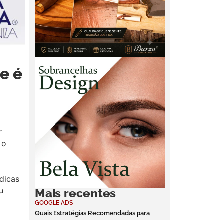
e é
r
 o
dicas
u
Mais recentes
GOOGLE ADS
Quais Estratégias Recomendadas para