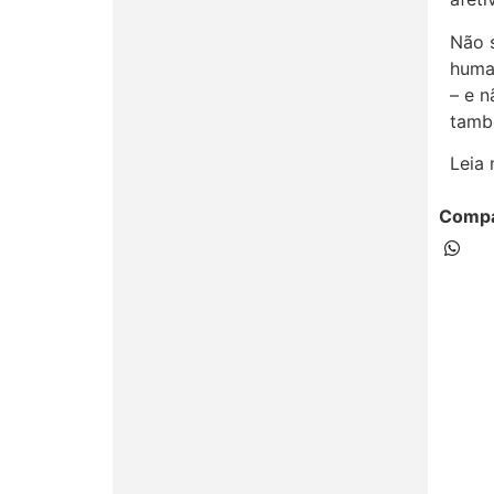
Não 
huma
– e 
tamb
Leia
Compa