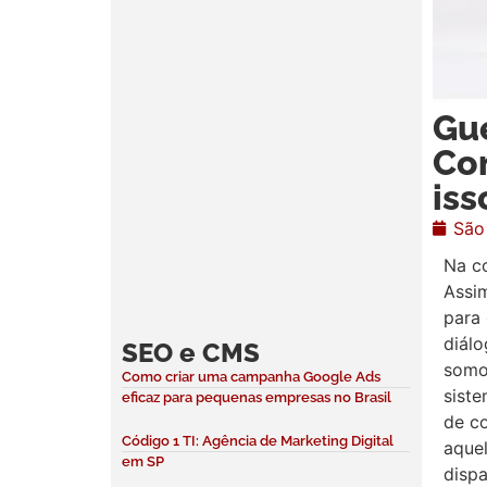
Gue
Co
iss
São
Na c
Assim
para 
diál
SEO e CMS
somo
Como criar uma campanha Google Ads
sist
eficaz para pequenas empresas no Brasil
de co
Código 1 TI: Agência de Marketing Digital
aque
em SP
disp