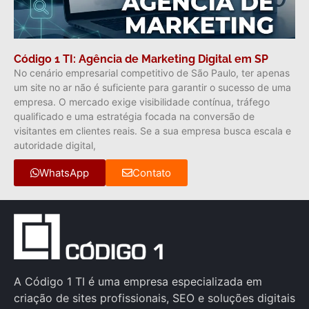
Código 1 TI: Agência de Marketing Digital em SP
No cenário empresarial competitivo de São Paulo, ter apenas
um site no ar não é suficiente para garantir o sucesso de uma
empresa. O mercado exige visibilidade contínua, tráfego
qualificado e uma estratégia focada na conversão de
visitantes em clientes reais. Se a sua empresa busca escala e
autoridade digital,
WhatsApp
Contato
A Código 1 TI é uma empresa especializada em
criação de sites profissionais, SEO e soluções digitais